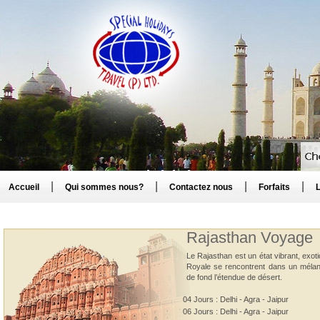
|
|
|
|
Accueil
Qui sommes nous?
Contactez nous
Forfaits
L
Rajasthan Voyage
Le Rajasthan est un état vibrant, exotiq
Royale se rencontrent dans un mélang
de fond l’étendue de désert.
04 Jours : Delhi - Agra - Jaipur
06 Jours : Delhi - Agra - Jaipur