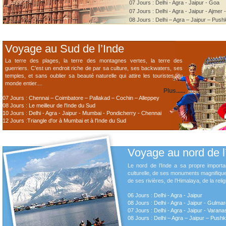
07 Jours : Delhi - Agra - Jaipur - Goa
07 Jours : Delhi - Agra - Jaipur - Ajmer
08 Jours : Delhi – Agra – Jaipur – Push
Voyage au Sud de l’Inde
La terre des plages, la terre des montagnes vertes, la terre des
guerriers. C’est un endroit riche de par sa culture, ses backwaters, ses
temples, et sans oublier sa beauté naturelle qui attire les touristes du
monde entier....
Plus......
07 Jours : Chennai – Coimbatore – Pallakad – Cochin – Alleppey
08 Jours : Le meilleur de l'Inde du Sud
10 Jours : Delhi - Agra - Jaipur - Mumbai - Pondicherry - Chennai
12 Jours :Triangle d'or à Mumbai et à l'Inde du Sud
Voyage au nord de l
Le nord de l’Inde a sa propre import
culturelle, de ses monuments magnifiq
de ses rivières, de l’Himalaya, de la religi
06 Jours : Delhi - Agra - Jaipur
08 Jours : Delhi - Agra - Jaipur - Gulmar
07 Jours : Delhi - Agra - Jaipur - Varana
08 Jours : Delhi – Agra – Jaipur – Pushk